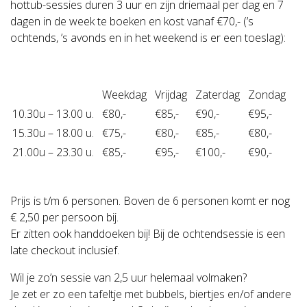
hottub-sessies duren 3 uur en zijn driemaal per dag en 7
dagen in de week te boeken en kost vanaf €70,- (’s
ochtends, ’s avonds en in het weekend is er een toeslag):
Weekdag
Vrijdag
Zaterdag
Zondag
10.30u – 13.00 u.
€80,-
€85,-
€90,-
€95,-
15.30u – 18.00 u.
€75,-
€80,-
€85,-
€80,-
21.00u – 23.30 u.
€85,-
€95,-
€100,-
€90,-
Prijs is t/m 6 personen. Boven de 6 personen komt er nog
€ 2,50 per persoon bij.
Er zitten ook handdoeken bij! Bij de ochtendsessie is een
late checkout inclusief.
Wil je zo’n sessie van 2,5 uur helemaal volmaken?
Je zet er zo een tafeltje met bubbels, biertjes en/of andere