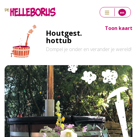
en
Toon kaart
Houtgest.
hottub
Dompel je onder en verander je wereld!